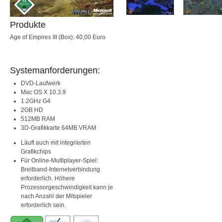
Produkte
Age of Empires III (Box): 40,00 Euro
Systemanforderungen:
DVD-Laufwerk
Mac OS X 10.3.9
1.2GHz G4
2GB HD
512MB RAM
3D-Grafikkarte 64MB VRAM
Läuft auch mit integrierten
Grafikchips
Für Online-Multiplayer-Spiel:
Breitband-Internetverbindung
erforderlich. Höhere
Prozessorgeschwindigkeit kann je
nach Anzahl der Mitspieler
erforderlich sein.