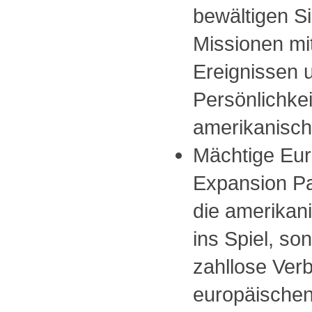
bewältigen S
Missionen mit
Ereignissen 
Persönlichke
amerikanisch
Mächtige Eur
Expansion Pac
die amerikan
ins Spiel, so
zahllose Ver
europäischen