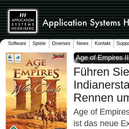
Software
Spiele
Diverses
News
Kontakt
Suppo
Age of Empires II
Erweiterungspac
Führen Sie
Indianerst
Rennen um
Age of Empires
ist das neue 