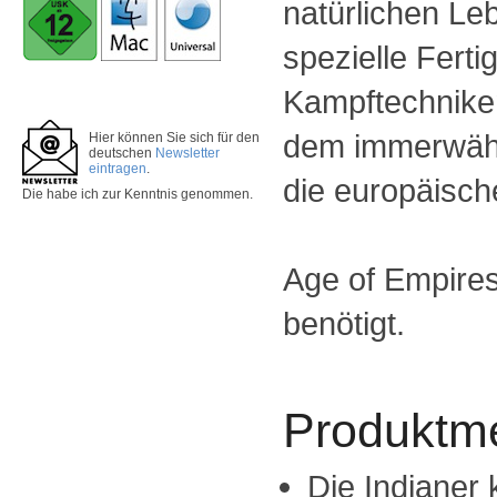
natürlichen Le
spezielle Ferti
Kampftechniken
dem immerwäh
Hier können Sie sich für den
deutschen
Newsletter
eintragen
.
die europäisc
Die
habe ich zur Kenntnis genommen.
Age of Empires
benötigt.
Produktm
Die Indianer