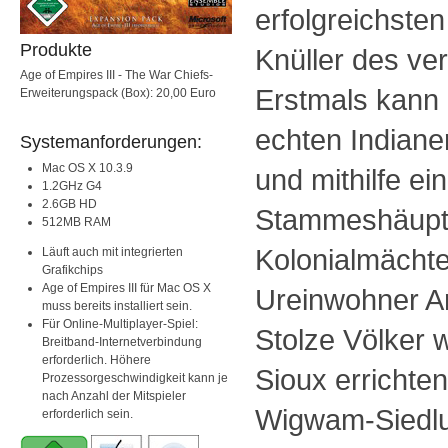
erfolgreichsten
Produkte
Knüller des ve
Age of Empires III - The War Chiefs-
Erstmals kann 
Erweiterungspack (Box): 20,00 Euro
echten Indian
Systemanforderungen:
Mac OS X 10.3.9
und mithilfe e
1.2GHz G4
2.6GB HD
Stammeshäuptl
512MB RAM
Kolonialmächt
Läuft auch mit integrierten
Grafikchips
Age of Empires III für Mac OS X
Ureinwohner A
muss bereits installiert sein.
Für Online-Multiplayer-Spiel:
Stolze Völker 
Breitband-Internetverbindung
erforderlich. Höhere
Sioux errichten
Prozessorgeschwindigkeit kann je
nach Anzahl der Mitspieler
Wigwam-Siedlu
erforderlich sein.