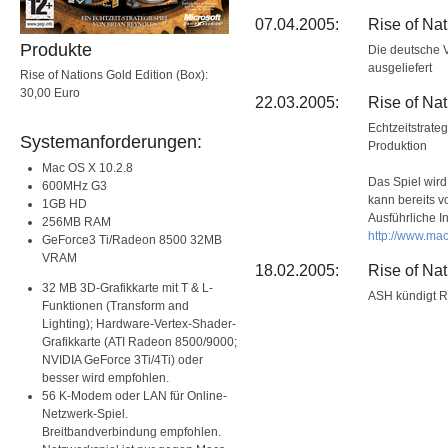
07.04.2005:
Rise of Nat
Produkte
Die deutsche V
ausgeliefert
Rise of Nations Gold Edition (Box):
30,00 Euro
22.03.2005:
Rise of Nat
Echtzeitstrateg
Systemanforderungen:
Produktion
Mac OS X 10.2.8
Das Spiel wird
600MHz G3
kann bereits v
1GB HD
Ausführliche I
256MB RAM
http://www.mac
GeForce3 Ti/Radeon 8500 32MB
VRAM
18.02.2005:
Rise of Na
32 MB 3D-Grafikkarte mit T & L-
ASH kündigt Ri
Funktionen (Transform and
Lighting); Hardware-Vertex-Shader-
Grafikkarte (ATI Radeon 8500/9000;
NVIDIA GeForce 3Ti/4Ti) oder
besser wird empfohlen.
56 K-Modem oder LAN für Online-
Netzwerk-Spiel.
Breitbandverbindung empfohlen.