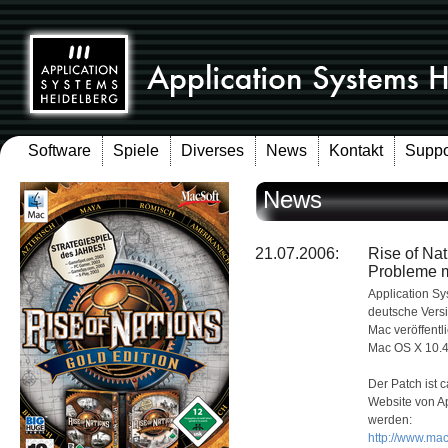
Software
Spiele
Diverses
News
Kontakt
Suppo
News
21.07.2006:
Rise of Na
Probleme m
Application Sy
deutsche Versi
Mac veröffentl
Mac OS X 10.4
Der Patch ist 
Website von A
werden:
http://www.mac