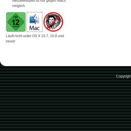
Netzwerkspiel ist nur gegen Macs
möglich.
Läuft nicht unter OS X 10.7, 10.8 und
neuer
Copyrigh