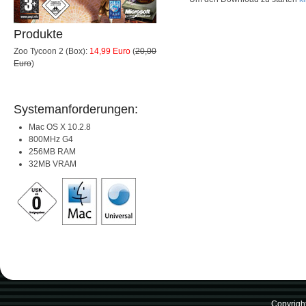
Produkte
Zoo Tycoon 2 (Box):
14,99 Euro
(
20,00
Euro
)
Systemanforderungen:
Mac OS X 10.2.8
800MHz G4
256MB RAM
32MB VRAM
Copyrigh