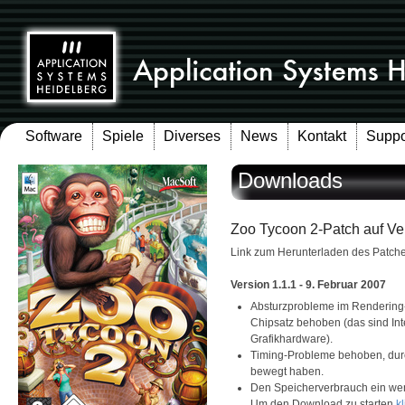
Software
Spiele
Diverses
News
Kontakt
Suppo
Downloads
Zoo Tycoon 2-Patch auf Ver
Link zum Herunterladen des Patches
Version 1.1.1 - 9. Februar 2007
Absturzprobleme im Rendering-S
Chipsatz behoben (das sind In
Grafikhardware).
Timing-Probleme behoben, durch
bewegt haben.
Den Speicherverbrauch ein wen
Um den Download zu starten
kl